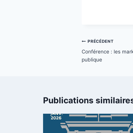
Navigation
PRÉCÉDENT
Conférence : les mar
de
publique
l’article
Publications similaire