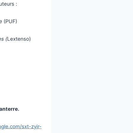
uteurs :
ue
(PUF)
es (
Lextenso)
Nanterre.
ogle.com/sxt-zyir-