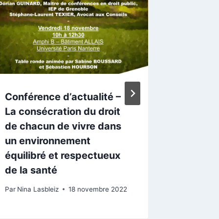
Conférence d’actualité –
Séminai
La consécration du droit
des tr
de chacun de vivre dans
doctor
un environnement
Par
Nina La
équilibré et respectueux
de la santé
Par
Nina Lasbleiz
18 novembre 2022