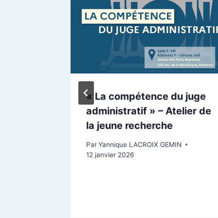
es sur
« La compétence du juge
administratif » – Atelier de
la jeune recherche
2024
Par
Yannique LACROIX GEMIN
12 janvier 2026