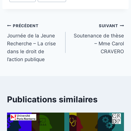
de
la
publication :
Navigation
PRÉCÉDENT
SUIVANT
Journée de la Jeune
Soutenance de thèse
de
Recherche – La crise
– Mme Carol
l’article
dans le droit de
CRAVERO
l’action publique
Publications similaires