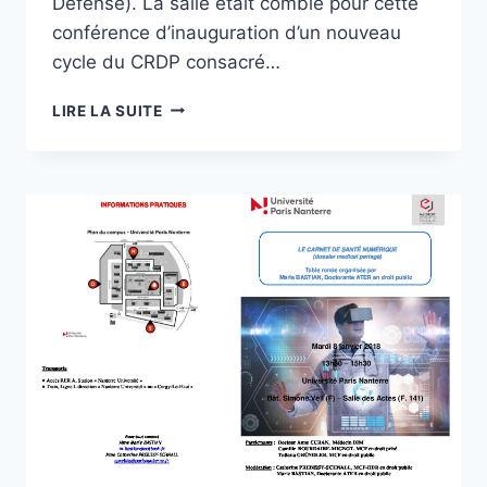
Défense). La salle était comble pour cette
conférence d’inauguration d’un nouveau
cycle du CRDP consacré…
« PRÉSENTATION
LIRE LA SUITE
ET
PREMIÈRES
MODIFICATIONS
DU
CODE
DE
LA
COMMANDE
PUBLIQUE,
MERCREDI
23
JANVIER
2019