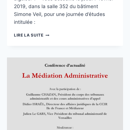
2019, dans la salle 352 du bâtiment
Simone Veil, pour une journée d’études
intitulée :
JOURNÉE
LIRE LA SUITE
D’ÉTUDES
–
PROJET
“BIENS
COMMUNS”:
A
QUI
APPARTIENNENT
LES
COLLECTIONS
MUSEALES
?,
JEUDI
7
FÉVRIER