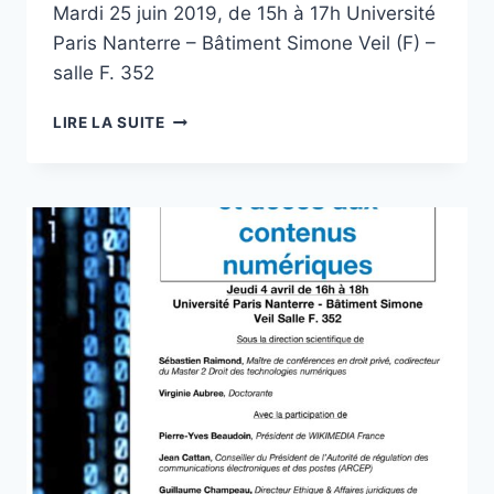
Mardi 25 juin 2019, de 15h à 17h Université
Paris Nanterre – Bâtiment Simone Veil (F) –
salle F. 352
CONFÉRENCE
LIRE LA SUITE
–
PROJET
« BIENS
COMMUNS »
:
INTÉGRER
LES
BIENS
COMMUNS
DANS
LE
DROIT
POSITIF
?,
25
JUIN