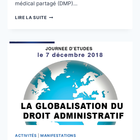
médical partagé (DMP)…
LE
LIRE LA SUITE
CARNET
DE
SANTÉ
NUMÉRIQUE
(DMP),
MARDI
8
JANVIER
2019
ACTIVITÉS
|
MANIFESTATIONS