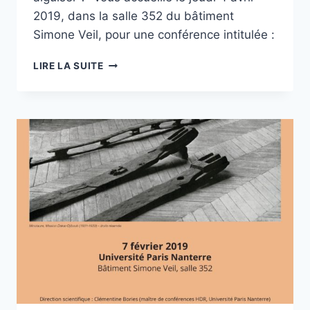
2019, dans la salle 352 du bâtiment
Simone Veil, pour une conférence intitulée :
CONFÉRENCE
LIRE LA SUITE
–
PROJET
« BIENS
COMMUNS »
:
BIENS
COMMUNS
ET
ACCÈS
AUX
CONTENUS
NUMÉRIQUES,
4
AVRIL
2019