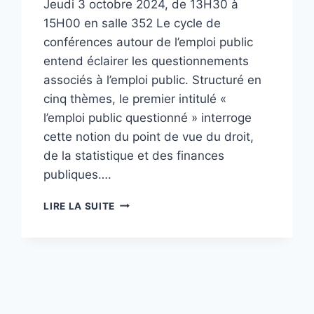
Jeudi 3 octobre 2024, de 13H30 à
15H00 en salle 352 Le cycle de
conférences autour de l’emploi public
entend éclairer les questionnements
associés à l’emploi public. Structuré en
cinq thèmes, le premier intitulé «
l’emploi public questionné » interroge
cette notion du point de vue du droit,
de la statistique et des finances
publiques….
CYCLE
LIRE LA SUITE
DE
CONFÉRENCES
AUTOUR
DE
L’EMPLOI
PUBLIC
–