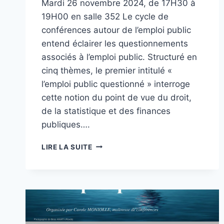
Mardi 26 novembre 2024, de 17H30 à
19H00 en salle 352 Le cycle de
conférences autour de l’emploi public
entend éclairer les questionnements
associés à l’emploi public. Structuré en
cinq thèmes, le premier intitulé «
l’emploi public questionné » interroge
cette notion du point de vue du droit,
de la statistique et des finances
publiques….
CYCLE
LIRE LA SUITE
DE
CONFÉRENCES
AUTOUR
DE
L’EMPLOI
PUBLIC
–