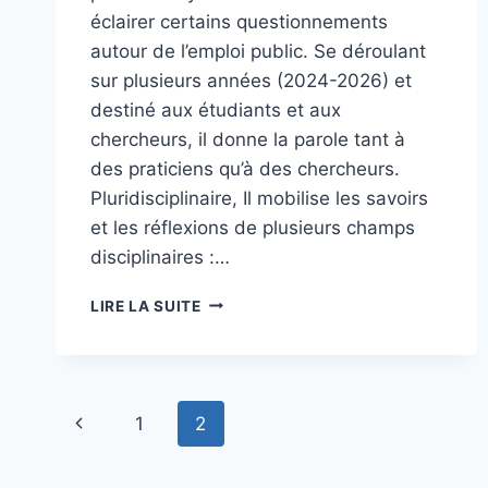
éclairer certains questionnements
autour de l’emploi public. Se déroulant
sur plusieurs années (2024-2026) et
destiné aux étudiants et aux
chercheurs, il donne la parole tant à
des praticiens qu’à des chercheurs.
Pluridisciplinaire, Il mobilise les savoirs
et les réflexions de plusieurs champs
disciplinaires :…
CYCLE
LIRE LA SUITE
DE
CONFÉRENCES
SUR
L’EMPLOI
Navigation
PUBLIC
Page
1
2
de
précédente