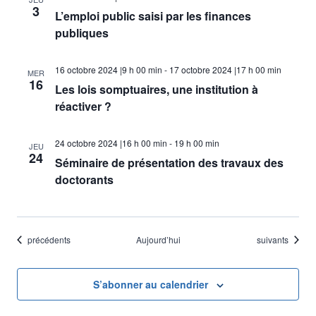
3
L’emploi public saisi par les finances
publiques
16 octobre 2024 |9 h 00 min
-
17 octobre 2024 |17 h 00 min
MER
16
Les lois somptuaires, une institution à
réactiver ?
24 octobre 2024 |16 h 00 min
-
19 h 00 min
JEU
24
Séminaire de présentation des travaux des
doctorants
Évènements
Évènements
précédents
Aujourd’hui
suivants
S’abonner au calendrier