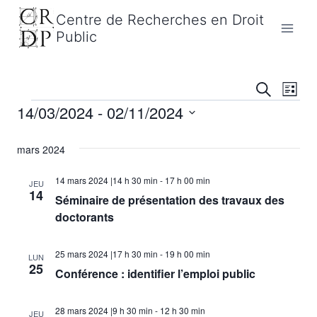
Aller
Centre de Recherches en Droit
au
Public
contenu
Nav
Reche
Recherche
Liste
14/03/2024
 - 
02/11/2024
Évènements
de
et
Sélectionnez
vu
naviga
mars 2024
une
Év
date.
de
14 mars 2024 |14 h 30 min
-
17 h 00 min
JEU
14
Séminaire de présentation des travaux des
vues
doctorants
Évène
25 mars 2024 |17 h 30 min
-
19 h 00 min
LUN
25
Conférence : identifier l’emploi public
28 mars 2024 |9 h 30 min
-
12 h 30 min
JEU